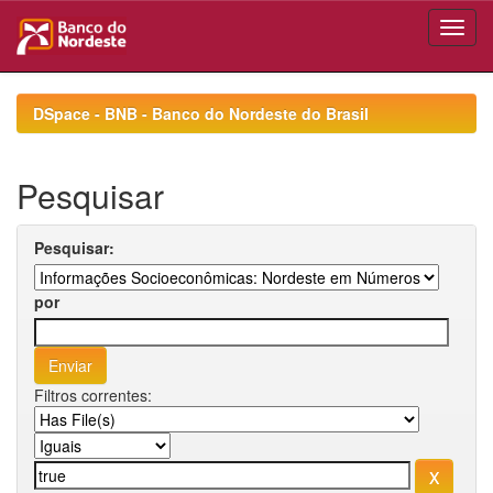
Skip
navigation
DSpace - BNB - Banco do Nordeste do Brasil
Pesquisar
Pesquisar:
por
Filtros correntes: