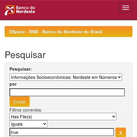
Skip
navigation
DSpace - BNB - Banco do Nordeste do Brasil
Pesquisar
Pesquisar:
por
Filtros correntes: