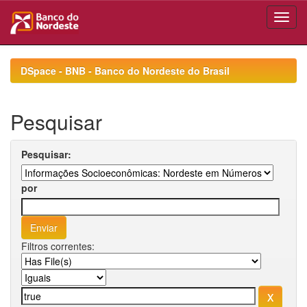
Skip
navigation
DSpace - BNB - Banco do Nordeste do Brasil
Pesquisar
Pesquisar:
por
Filtros correntes: