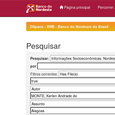
Página principal
Percorrer
Skip
navigation
DSpace - BNB - Banco do Nordeste do Brasil
Pesquisar
Pesquisar:
por
Filtros correntes: