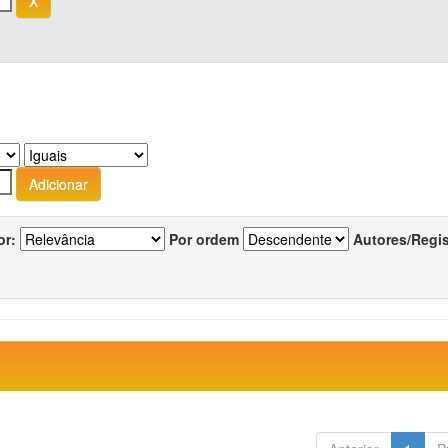
or:
Por ordem
Autores/Regi