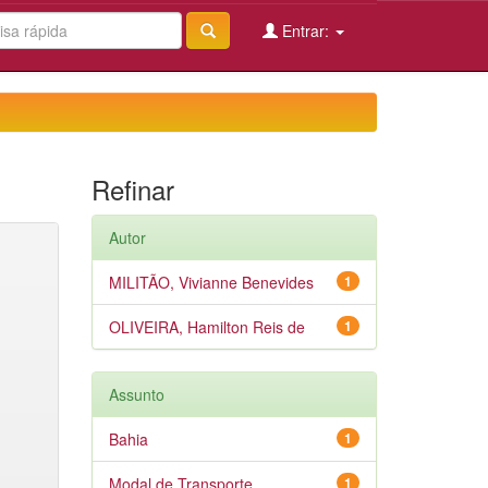
Entrar:
Refinar
Autor
MILITÃO, Vivianne Benevides
1
OLIVEIRA, Hamilton Reis de
1
Assunto
Bahia
1
Modal de Transporte
1