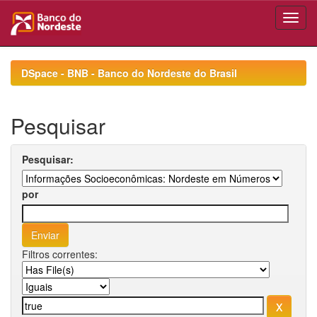
Skip
navigation
DSpace - BNB - Banco do Nordeste do Brasil
Pesquisar
Pesquisar:
por
Filtros correntes: