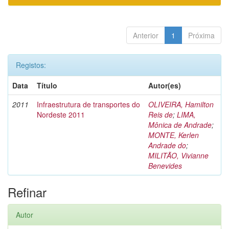
Anterior
1
Próxima
Registos:
Data
Título
Autor(es)
2011
Infraestrutura de transportes do
OLIVEIRA, Hamilton
Nordeste 2011
Reis de
;
LIMA,
Mônica de Andrade
;
MONTE, Kerlen
Andrade do
;
MILITÃO, Vivianne
Benevides
Refinar
Autor