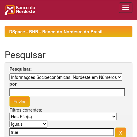
Skip
navigation
DSpace - BNB - Banco do Nordeste do Brasil
Pesquisar
Pesquisar:
por
Filtros correntes: