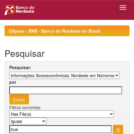
Skip
navigation
DSpace - BNB - Banco do Nordeste do Brasil
Pesquisar
Pesquisar:
por
Filtros correntes: