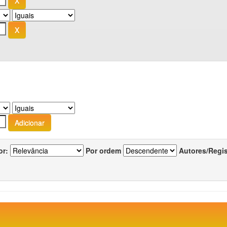
or:
Por ordem
Autores/Regi