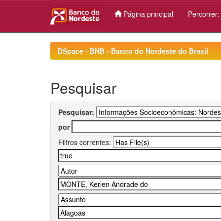
Página principal
Percorrer
Skip
navigation
DSpace - BNB - Banco do Nordeste do Brasil
Pesquisar
Pesquisar:
por
Filtros correntes: