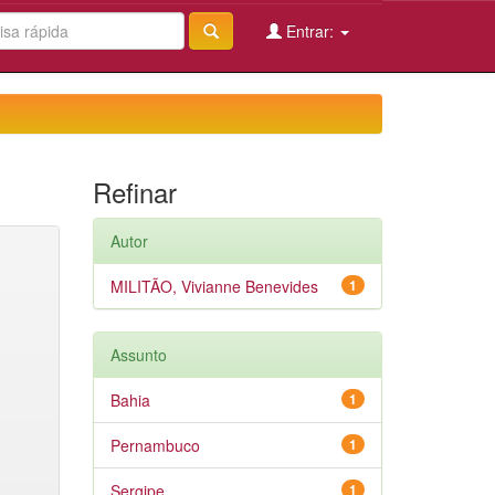
Entrar:
Refinar
Autor
MILITÃO, Vivianne Benevides
1
Assunto
Bahia
1
Pernambuco
1
Sergipe
1