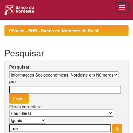
Skip
navigation
DSpace - BNB - Banco do Nordeste do Brasil
Pesquisar
Pesquisar:
por
Filtros correntes: