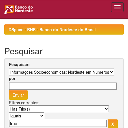
Skip
navigation
DSpace - BNB - Banco do Nordeste do Brasil
Pesquisar
Pesquisar:
por
Filtros correntes: