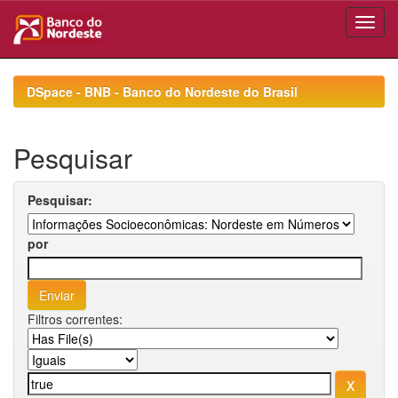
Skip
navigation
DSpace - BNB - Banco do Nordeste do Brasil
Pesquisar
Pesquisar:
por
Filtros correntes: