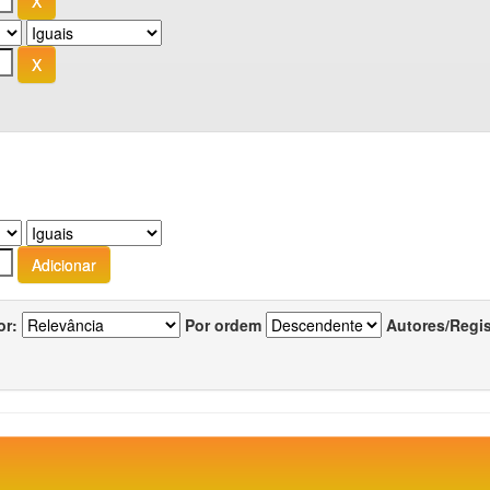
or:
Por ordem
Autores/Regi