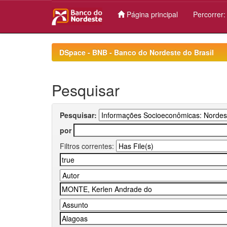
Página principal
Percorrer
Skip
navigation
DSpace - BNB - Banco do Nordeste do Brasil
Pesquisar
Pesquisar:
por
Filtros correntes: