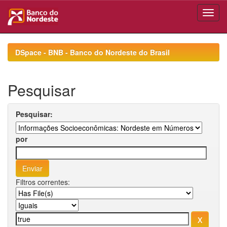
Skip
navigation
DSpace - BNB - Banco do Nordeste do Brasil
Pesquisar
Pesquisar:
por
Filtros correntes: