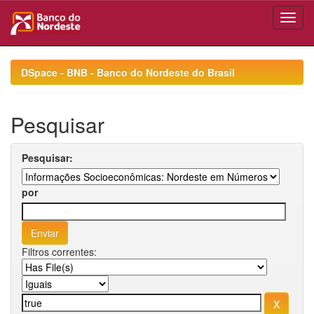
Skip
navigation
DSpace - BNB - Banco do Nordeste do Brasil
Pesquisar
Pesquisar:
por
Filtros correntes: