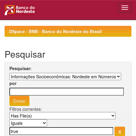
Skip
navigation
DSpace - BNB - Banco do Nordeste do Brasil
Pesquisar
Pesquisar:
por
Filtros correntes: