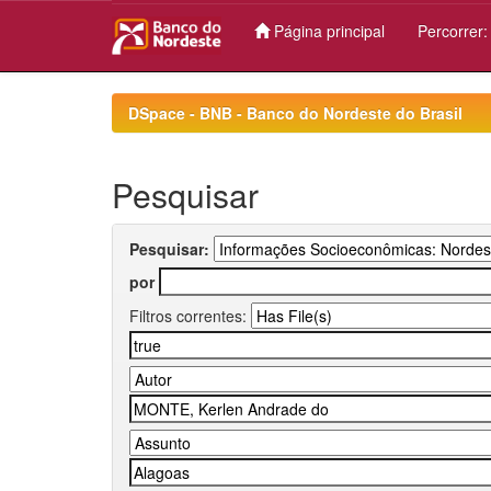
Página principal
Percorrer
Skip
navigation
DSpace - BNB - Banco do Nordeste do Brasil
Pesquisar
Pesquisar:
por
Filtros correntes: