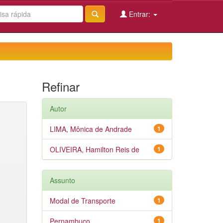
Entrar:
Refinar
Autor
LIMA, Mônica de Andrade
1
OLIVEIRA, Hamilton Reis de
1
Assunto
Modal de Transporte
1
Pernambuco
1