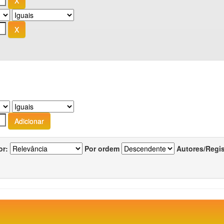
or:
Por ordem
Autores/Regi