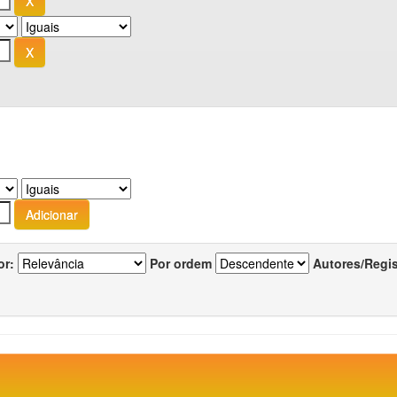
or:
Por ordem
Autores/Regi