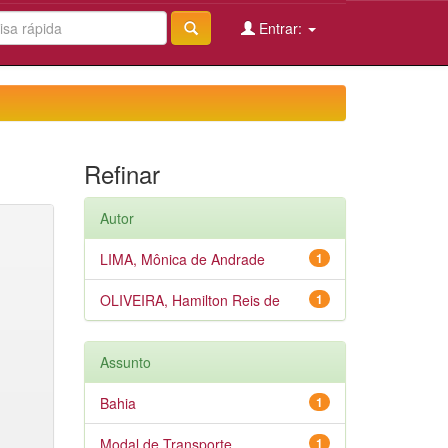
Entrar:
Refinar
Autor
LIMA, Mônica de Andrade
1
OLIVEIRA, Hamilton Reis de
1
Assunto
Bahia
1
Modal de Transporte
1