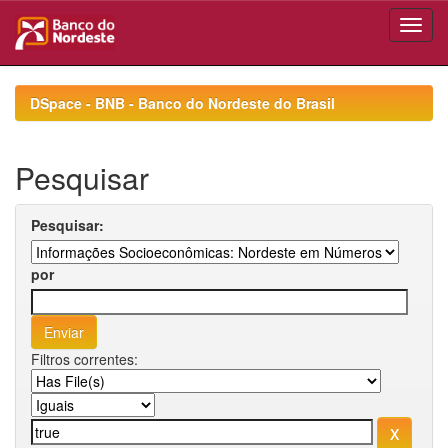
Skip
navigation
DSpace - BNB - Banco do Nordeste do Brasil
Pesquisar
Pesquisar:
por
Filtros correntes: