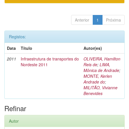
Anterior
1
Próxima
Registos:
Data
Título
Autor(es)
2011
Infraestrutura de transportes do
OLIVEIRA, Hamilton
Nordeste 2011
Reis de
;
LIMA,
Mônica de Andrade
;
MONTE, Kerlen
Andrade do
;
MILITÃO, Vivianne
Benevides
Refinar
Autor