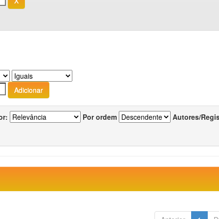
or:
Por ordem
Autores/Regi