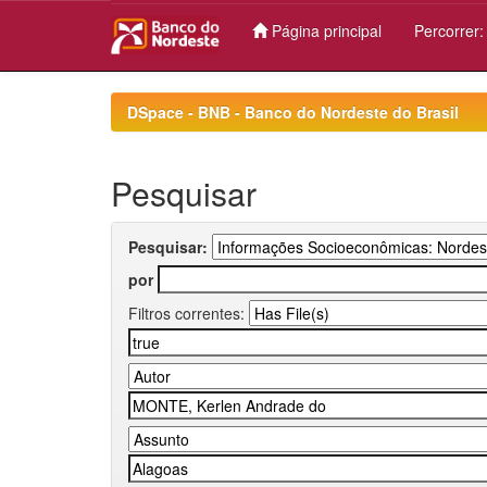
Página principal
Percorrer
Skip
navigation
DSpace - BNB - Banco do Nordeste do Brasil
Pesquisar
Pesquisar:
por
Filtros correntes: