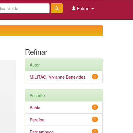
Entrar:
Refinar
Autor
MILITÃO, Vivianne Benevides
1
Assunto
Bahia
1
Paraíba
1
Pernambuco
1