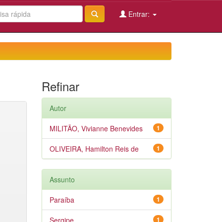
Entrar:
Refinar
Autor
MILITÃO, Vivianne Benevides
1
OLIVEIRA, Hamilton Reis de
1
Assunto
Paraíba
1
Sergipe
1