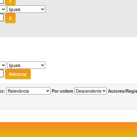
or:
Por ordem
Autores/Regi