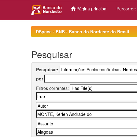
Página principal
Percorrer
Skip
navigation
DSpace - BNB - Banco do Nordeste do Brasil
Pesquisar
Pesquisar:
por
Filtros correntes: