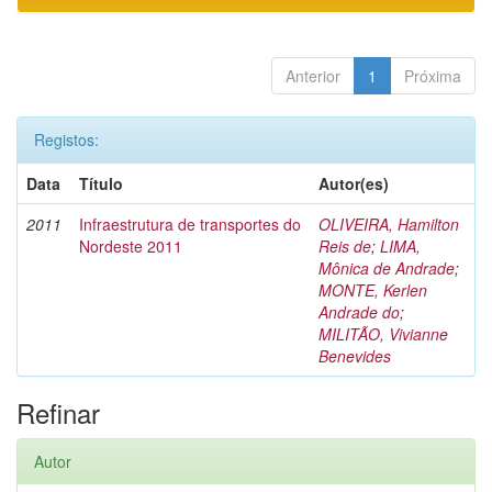
Anterior
1
Próxima
Registos:
Data
Título
Autor(es)
2011
Infraestrutura de transportes do
OLIVEIRA, Hamilton
Nordeste 2011
Reis de
;
LIMA,
Mônica de Andrade
;
MONTE, Kerlen
Andrade do
;
MILITÃO, Vivianne
Benevides
Refinar
Autor