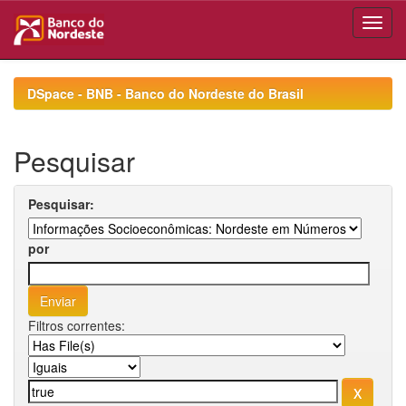
Skip
navigation
DSpace - BNB - Banco do Nordeste do Brasil
Pesquisar
Pesquisar:
por
Filtros correntes: