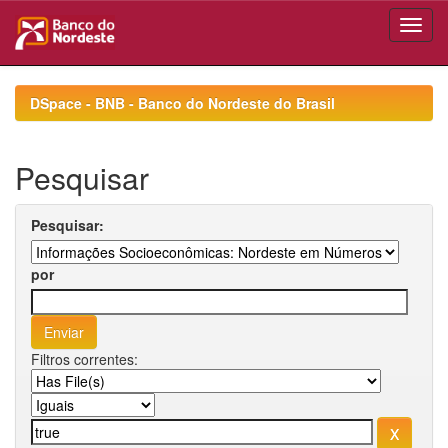
Skip
navigation
DSpace - BNB - Banco do Nordeste do Brasil
Pesquisar
Pesquisar:
por
Filtros correntes: