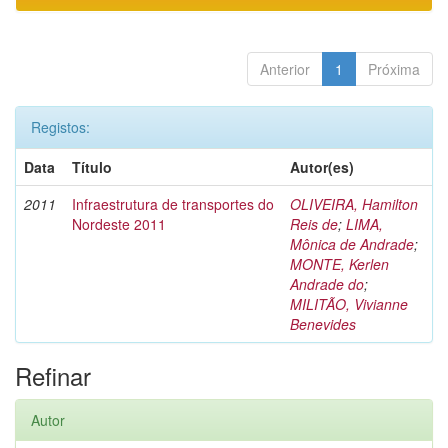
Anterior
1
Próxima
Registos:
Data
Título
Autor(es)
2011
Infraestrutura de transportes do
OLIVEIRA, Hamilton
Nordeste 2011
Reis de
;
LIMA,
Mônica de Andrade
;
MONTE, Kerlen
Andrade do
;
MILITÃO, Vivianne
Benevides
Refinar
Autor