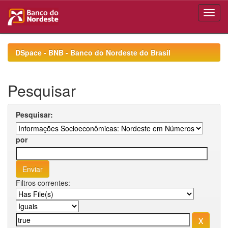
Skip
navigation
DSpace - BNB - Banco do Nordeste do Brasil
Pesquisar
Pesquisar:
por
Filtros correntes: