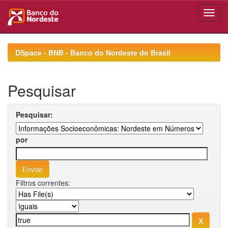
Skip
navigation
DSpace - BNB - Banco do Nordeste do Brasil
Pesquisar
Pesquisar:
por
Filtros correntes: