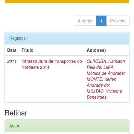
Anterior
1
Próxima
Registos:
Data
Título
Autor(es)
2011
Infraestrutura de transportes do
OLIVEIRA, Hamilton
Nordeste 2011
Reis de
;
LIMA,
Mônica de Andrade
;
MONTE, Kerlen
Andrade do
;
MILITÃO, Vivianne
Benevides
Refinar
Autor