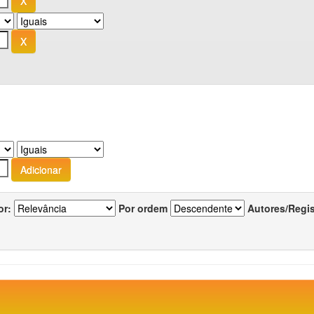
or:
Por ordem
Autores/Regi