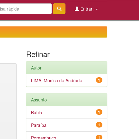
Entrar:
Refinar
Autor
LIMA, Mônica de Andrade
1
Assunto
Bahia
1
Paraíba
1
Pernambuco
1