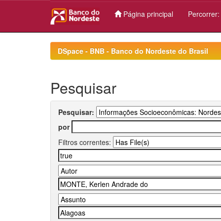
Página principal
Percorrer
Skip
navigation
DSpace - BNB - Banco do Nordeste do Brasil
Pesquisar
Pesquisar:
por
Filtros correntes: