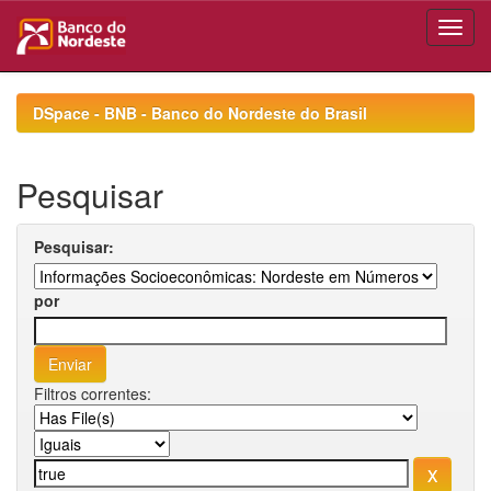
Skip
navigation
DSpace - BNB - Banco do Nordeste do Brasil
Pesquisar
Pesquisar:
por
Filtros correntes: