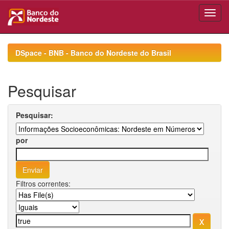
Skip
navigation
DSpace - BNB - Banco do Nordeste do Brasil
Pesquisar
Pesquisar:
por
Filtros correntes: