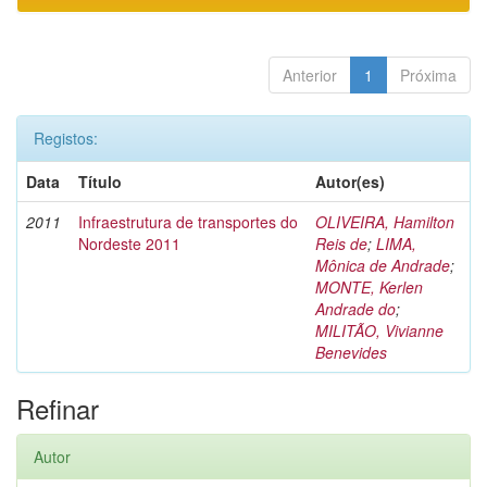
Anterior
1
Próxima
Registos:
Data
Título
Autor(es)
2011
Infraestrutura de transportes do
OLIVEIRA, Hamilton
Nordeste 2011
Reis de
;
LIMA,
Mônica de Andrade
;
MONTE, Kerlen
Andrade do
;
MILITÃO, Vivianne
Benevides
Refinar
Autor