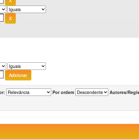
or:
Por ordem
Autores/Regi