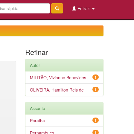
Entrar:
Refinar
Autor
MILITÃO, Vivianne Benevides
1
OLIVEIRA, Hamilton Reis de
1
Assunto
Paraíba
1
Pernambuco
1