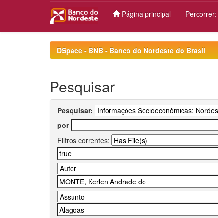
Página principal
Percorrer
Skip
navigation
DSpace - BNB - Banco do Nordeste do Brasil
Pesquisar
Pesquisar:
por
Filtros correntes: