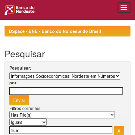
Skip
navigation
DSpace - BNB - Banco do Nordeste do Brasil
Pesquisar
Pesquisar:
por
Filtros correntes: