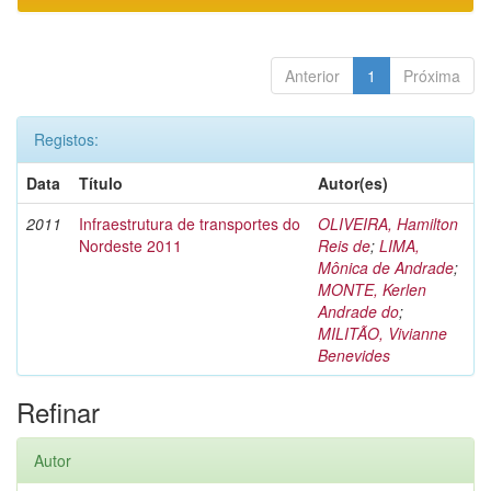
Anterior
1
Próxima
Registos:
Data
Título
Autor(es)
2011
Infraestrutura de transportes do
OLIVEIRA, Hamilton
Nordeste 2011
Reis de
;
LIMA,
Mônica de Andrade
;
MONTE, Kerlen
Andrade do
;
MILITÃO, Vivianne
Benevides
Refinar
Autor