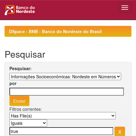
Skip
navigation
DSpace - BNB - Banco do Nordeste do Brasil
Pesquisar
Pesquisar:
por
Filtros correntes: