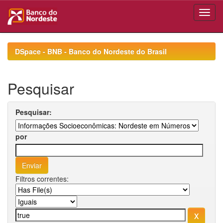
Skip
navigation
DSpace - BNB - Banco do Nordeste do Brasil
Pesquisar
Pesquisar:
por
Filtros correntes: