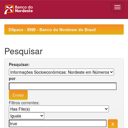
Skip
navigation
DSpace - BNB - Banco do Nordeste do Brasil
Pesquisar
Pesquisar:
por
Filtros correntes: