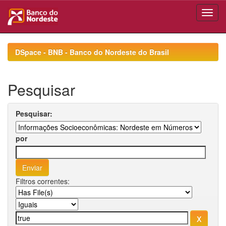
Skip
navigation
DSpace - BNB - Banco do Nordeste do Brasil
Pesquisar
Pesquisar:
por
Filtros correntes: