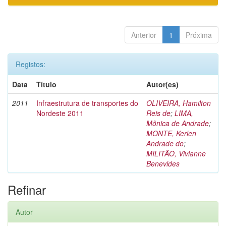
Anterior
1
Próxima
Registos:
Data
Título
Autor(es)
2011
Infraestrutura de transportes do
OLIVEIRA, Hamilton
Nordeste 2011
Reis de
;
LIMA,
Mônica de Andrade
;
MONTE, Kerlen
Andrade do
;
MILITÃO, Vivianne
Benevides
Refinar
Autor