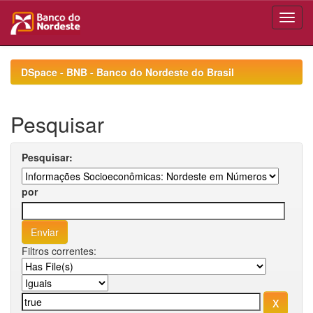
Skip
navigation
DSpace - BNB - Banco do Nordeste do Brasil
Pesquisar
Pesquisar:
por
Filtros correntes: