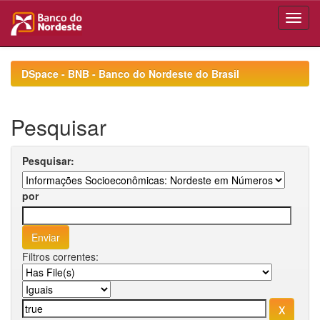
Skip
navigation
DSpace - BNB - Banco do Nordeste do Brasil
Pesquisar
Pesquisar:
por
Filtros correntes: