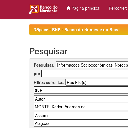
Página principal
Percorrer
Skip
navigation
DSpace - BNB - Banco do Nordeste do Brasil
Pesquisar
Pesquisar:
por
Filtros correntes: