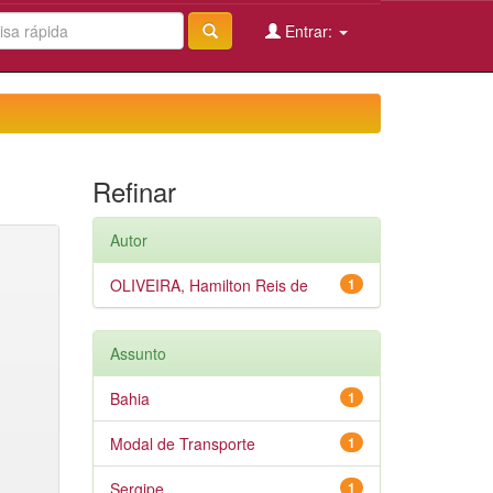
Entrar:
Refinar
Autor
OLIVEIRA, Hamilton Reis de
1
Assunto
Bahia
1
Modal de Transporte
1
Sergipe
1