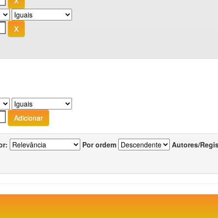
or:
Por ordem
Autores/Regi