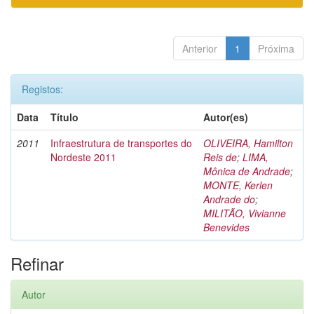
Anterior
1
Próxima
Registos:
Data
Título
Autor(es)
2011
Infraestrutura de transportes do
OLIVEIRA, Hamilton
Nordeste 2011
Reis de
;
LIMA,
Mônica de Andrade
;
MONTE, Kerlen
Andrade do
;
MILITÃO, Vivianne
Benevides
Refinar
Autor