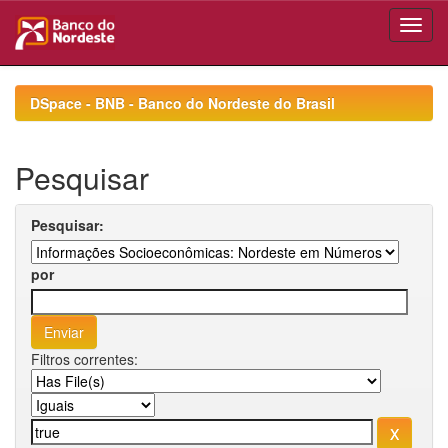
Skip
navigation
DSpace - BNB - Banco do Nordeste do Brasil
Pesquisar
Pesquisar:
por
Filtros correntes: