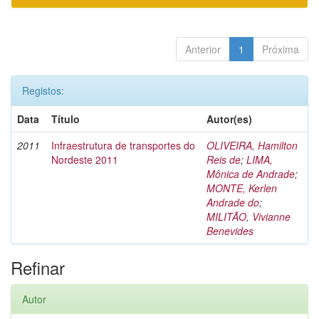
Anterior
1
Próxima
Registos:
Data
Título
Autor(es)
2011
Infraestrutura de transportes do
OLIVEIRA, Hamilton
Nordeste 2011
Reis de
;
LIMA,
Mônica de Andrade
;
MONTE, Kerlen
Andrade do
;
MILITÃO, Vivianne
Benevides
Refinar
Autor