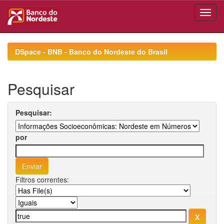
Skip
navigation
DSpace - BNB - Banco do Nordeste do Brasil
Pesquisar
Pesquisar:
por
Filtros correntes: