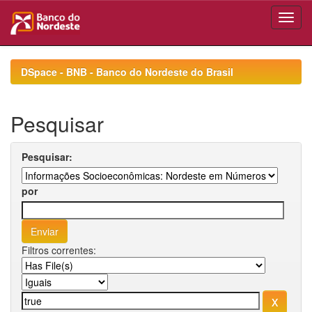
Skip
navigation
DSpace - BNB - Banco do Nordeste do Brasil
Pesquisar
Pesquisar:
por
Filtros correntes: