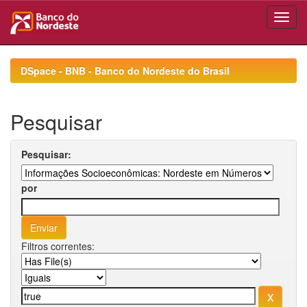
Skip
navigation
DSpace - BNB - Banco do Nordeste do Brasil
Pesquisar
Pesquisar:
por
Filtros correntes: