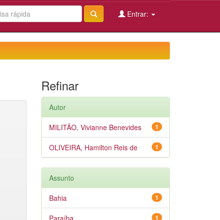
Entrar:
Refinar
Autor
MILITÃO, Vivianne Benevides
1
OLIVEIRA, Hamilton Reis de
1
Assunto
Bahia
1
Paraíba
1