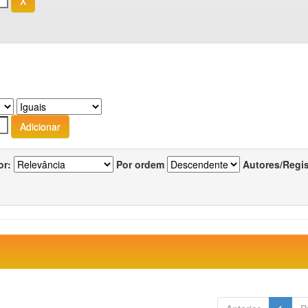
or:
Por ordem
Autores/Regi