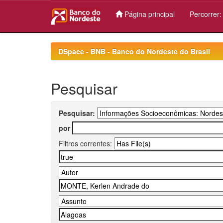
Página principal
Percorrer
Skip
navigation
DSpace - BNB - Banco do Nordeste do Brasil
Pesquisar
Pesquisar:
por
Filtros correntes: