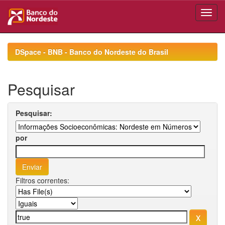
Skip
navigation
DSpace - BNB - Banco do Nordeste do Brasil
Pesquisar
Pesquisar:
por
Filtros correntes: