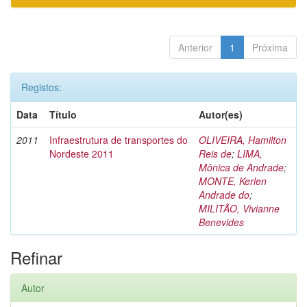
Anterior
1
Próxima
Registos:
Data
Título
Autor(es)
2011
Infraestrutura de transportes do
OLIVEIRA, Hamilton
Nordeste 2011
Reis de
;
LIMA,
Mônica de Andrade
;
MONTE, Kerlen
Andrade do
;
MILITÃO, Vivianne
Benevides
Refinar
Autor