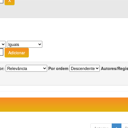
or:
Por ordem
Autores/Regi