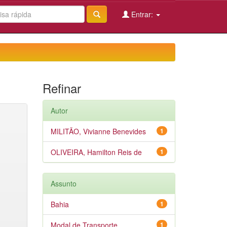
Entrar:
Refinar
Autor
MILITÃO, Vivianne Benevides
1
OLIVEIRA, Hamilton Reis de
1
Assunto
Bahia
1
Modal de Transporte
1