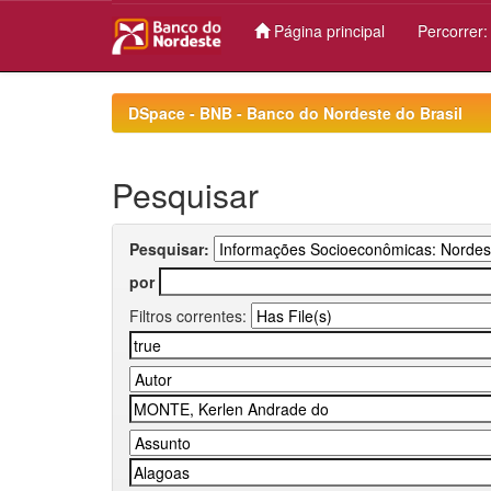
Página principal
Percorrer
Skip
navigation
DSpace - BNB - Banco do Nordeste do Brasil
Pesquisar
Pesquisar:
por
Filtros correntes: