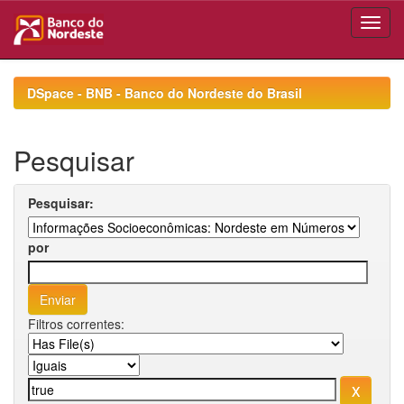
Skip
navigation
DSpace - BNB - Banco do Nordeste do Brasil
Pesquisar
Pesquisar:
por
Filtros correntes: