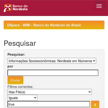
Skip
navigation
DSpace - BNB - Banco do Nordeste do Brasil
Pesquisar
Pesquisar:
por
Filtros correntes: