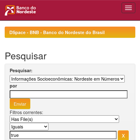
Skip
navigation
DSpace - BNB - Banco do Nordeste do Brasil
Pesquisar
Pesquisar:
por
Filtros correntes: