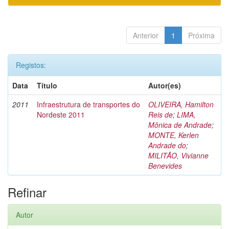
Anterior
1
Próxima
Registos:
Data
Título
Autor(es)
2011
Infraestrutura de transportes do
OLIVEIRA, Hamilton
Nordeste 2011
Reis de
;
LIMA,
Mônica de Andrade
;
MONTE, Kerlen
Andrade do
;
MILITÃO, Vivianne
Benevides
Refinar
Autor