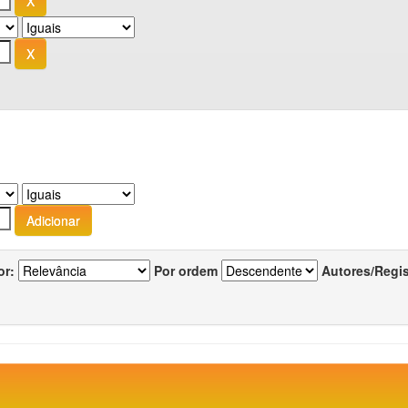
or:
Por ordem
Autores/Regi