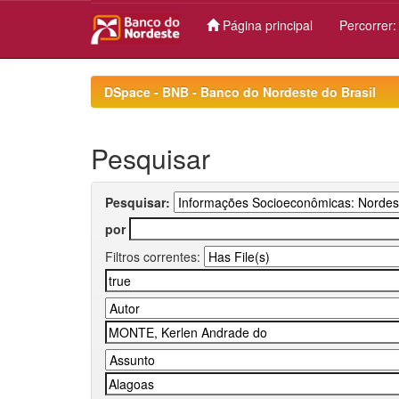
Página principal
Percorrer
Skip
navigation
DSpace - BNB - Banco do Nordeste do Brasil
Pesquisar
Pesquisar:
por
Filtros correntes: