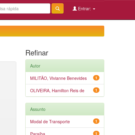
Entrar:
Refinar
Autor
MILITÃO, Vivianne Benevides
1
OLIVEIRA, Hamilton Reis de
1
Assunto
Modal de Transporte
1
Paraíba
1