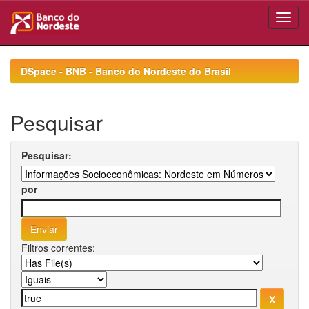
Skip
navigation
DSpace - BNB - Banco do Nordeste do Brasil
Pesquisar
Pesquisar:
por
Filtros correntes: