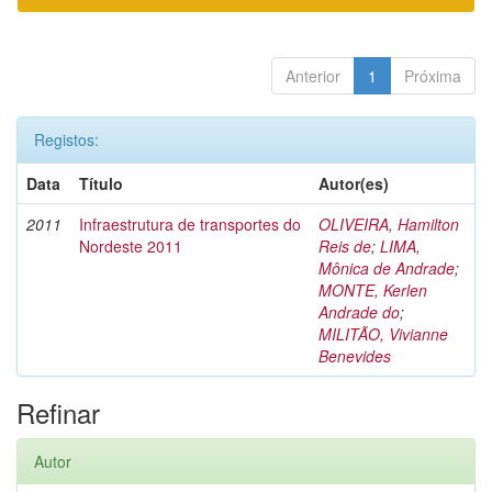
Anterior
1
Próxima
Registos:
Data
Título
Autor(es)
2011
Infraestrutura de transportes do
OLIVEIRA, Hamilton
Nordeste 2011
Reis de
;
LIMA,
Mônica de Andrade
;
MONTE, Kerlen
Andrade do
;
MILITÃO, Vivianne
Benevides
Refinar
Autor