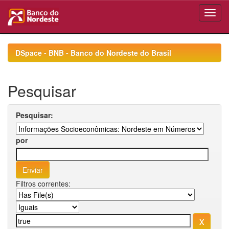
Skip
navigation
DSpace - BNB - Banco do Nordeste do Brasil
Pesquisar
Pesquisar:
por
Filtros correntes: