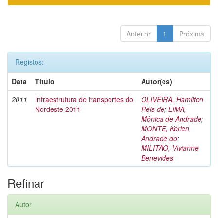
Anterior
1
Próxima
Registos:
Data
Título
Autor(es)
2011
Infraestrutura de transportes do
OLIVEIRA, Hamilton
Nordeste 2011
Reis de
;
LIMA,
Mônica de Andrade
;
MONTE, Kerlen
Andrade do
;
MILITÃO, Vivianne
Benevides
Refinar
Autor